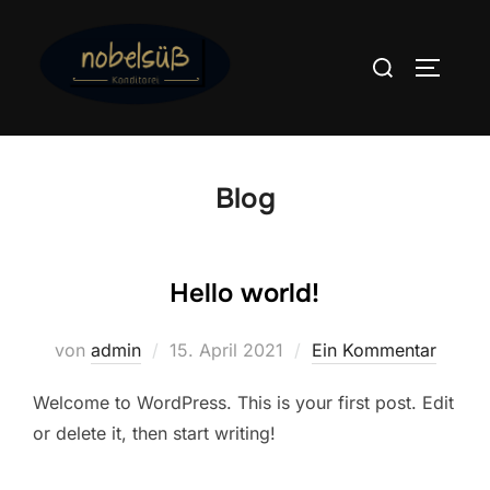
Zum
Inhalt
Suchen
SEITEN
springen
nach:
Blog
Hello world!
Veröffentlicht
von
admin
15. April 2021
Ein Kommentar
am
Welcome to WordPress. This is your first post. Edit
or delete it, then start writing!